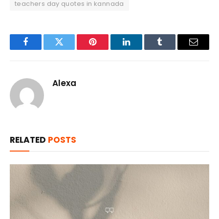
teachers day quotes in kannada
Facebook
Twitter
Pinterest
LinkedIn
Tumblr
Email
Alexa
RELATED
POSTS