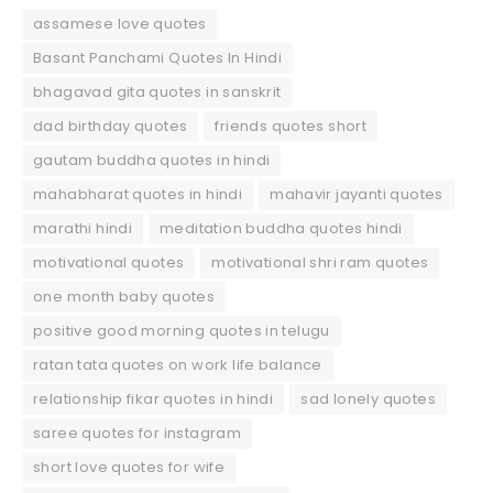
assamese love quotes
Basant Panchami Quotes In Hindi
bhagavad gita quotes in sanskrit
dad birthday quotes
friends quotes short
gautam buddha quotes in hindi
mahabharat quotes in hindi
mahavir jayanti quotes
marathi hindi
meditation buddha quotes hindi
motivational quotes
motivational shri ram quotes
one month baby quotes
positive good morning quotes in telugu
ratan tata quotes on work life balance
relationship fikar quotes in hindi
sad lonely quotes
saree quotes for instagram
short love quotes for wife