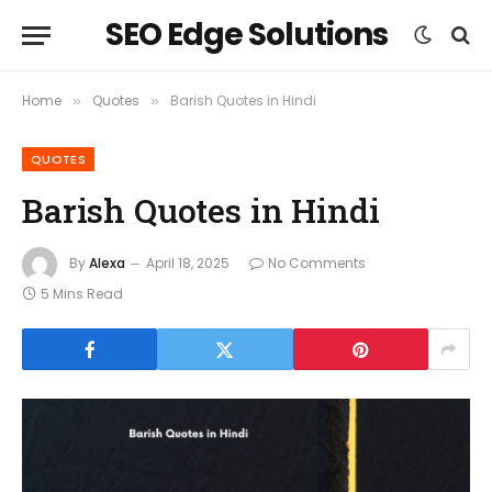
SEO Edge Solutions
Home
Quotes
Barish Quotes in Hindi
»
»
QUOTES
Barish Quotes in Hindi
By
Alexa
April 18, 2025
No Comments
5 Mins Read