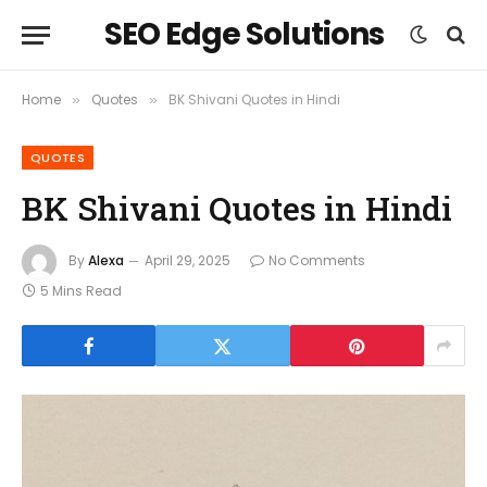
SEO Edge Solutions
Home
Quotes
BK Shivani Quotes in Hindi
»
»
QUOTES
BK Shivani Quotes in Hindi
By
Alexa
April 29, 2025
No Comments
5 Mins Read