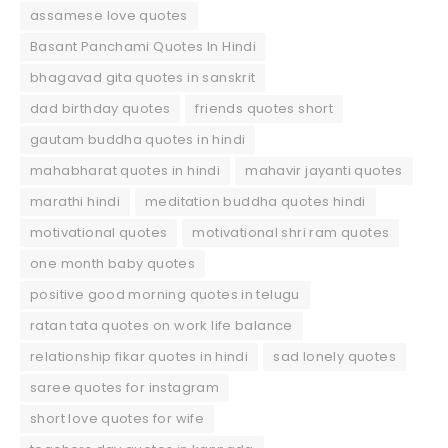
assamese love quotes
Basant Panchami Quotes In Hindi
bhagavad gita quotes in sanskrit
dad birthday quotes
friends quotes short
gautam buddha quotes in hindi
mahabharat quotes in hindi
mahavir jayanti quotes
marathi hindi
meditation buddha quotes hindi
motivational quotes
motivational shri ram quotes
one month baby quotes
positive good morning quotes in telugu
ratan tata quotes on work life balance
relationship fikar quotes in hindi
sad lonely quotes
saree quotes for instagram
short love quotes for wife