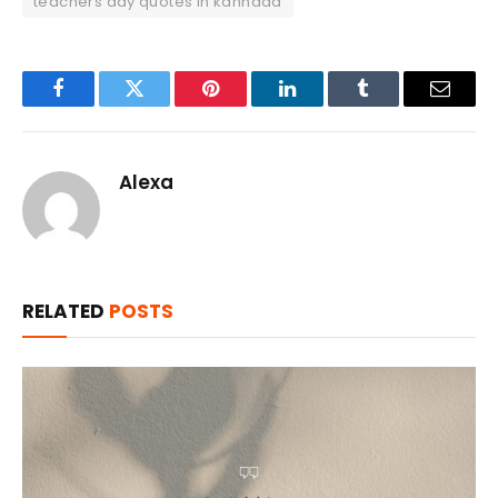
teachers day quotes in kannada
Facebook
Twitter
Pinterest
LinkedIn
Tumblr
Email
Alexa
RELATED
POSTS