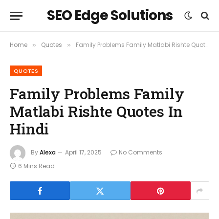
SEO Edge Solutions
Home
Quotes
Family Problems Family Matlabi Rishte Quotes In Hindi
»
»
QUOTES
Family Problems Family
Matlabi Rishte Quotes In
Hindi
By
Alexa
April 17, 2025
No Comments
6 Mins Read