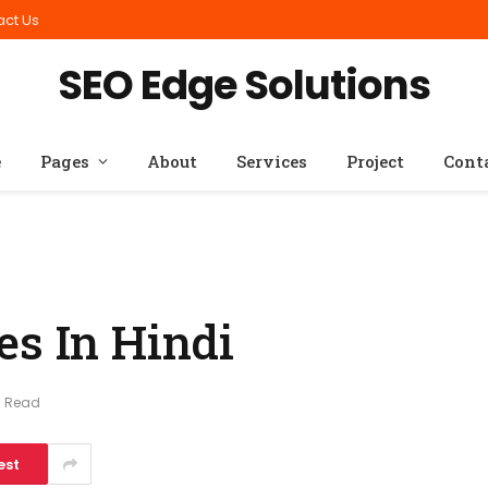
act Us
SEO Edge Solutions
e
Pages
About
Services
Project
Cont
es In Hindi
s Read
est