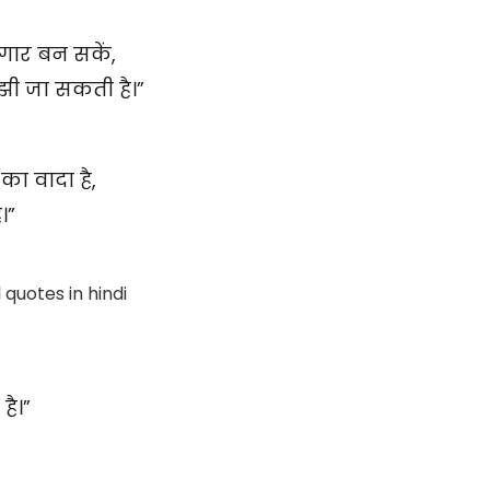
दगार बन सकें,
मझी जा सकती है।”
ा वादा है,
।”
है।”