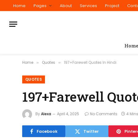
Home
Pages
About
Services
Project
Cont
Hom
Home
Quotes
197+Farewell Quotes In Hindi
»
»
QUOTES
197+Farewell Quot
By
Alexa
April 4, 2025
No Comments
4 Min
Facebook
Twitter
Pinter