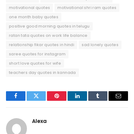
motivational quotes
motivational shri ram quotes
one month baby quotes
positive good morning quotes in telugu
ratan tata quotes on work life balance
relationship fikar quotes in hindi
sad lonely quotes
saree quotes for instagram
short love quotes for wife
teachers day quotes in kannada
Facebook
Twitter
Pinterest
LinkedIn
Tumblr
Email
Alexa