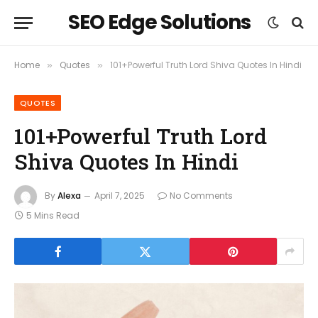
SEO Edge Solutions
Home
Quotes
101+Powerful Truth Lord Shiva Quotes In Hindi
»
»
QUOTES
101+Powerful Truth Lord
Shiva Quotes In Hindi
By
Alexa
April 7, 2025
No Comments
5 Mins Read