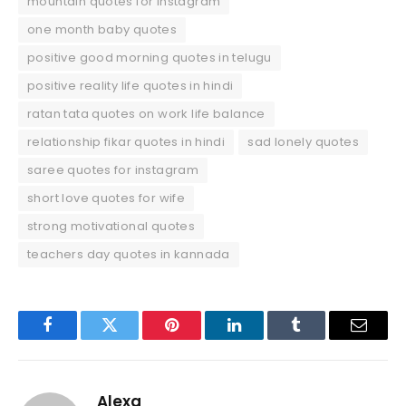
mountain quotes for instagram
one month baby quotes
positive good morning quotes in telugu
positive reality life quotes in hindi
ratan tata quotes on work life balance
relationship fikar quotes in hindi
sad lonely quotes
saree quotes for instagram
short love quotes for wife
strong motivational quotes
teachers day quotes in kannada
Facebook
Twitter
Pinterest
LinkedIn
Tumblr
Email
Alexa